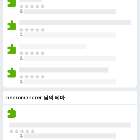
점
니
아
이
다
직
없
평
습
점
니
아
이
다
직
없
평
습
점
니
아
이
다
직
없
평
습
점
니
아
이
다
직
없
평
습
necromancrer 님의 테마
점
니
이
다
없
습
니
다
아
직