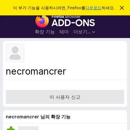
검
로그인
이 부가 기능을 사용하시려면, Firefox를
다운로드
하세요.
이
알
색
F
림
닫
i
기
r
확장 기능
테마
더보기…
e
f
o
x
브
necromancrer
라
우
저
부
이 사용자 신고
가
기
능
necromancrer 님의 확장 기능