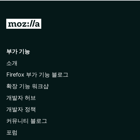
점
이
없
습
M
니
o
다
z
i
부가 기능
l
소개
l
a
Firefox 부가 기능 블로그
홈
확장 기능 워크샵
페
개발자 허브
이
지
개발자 정책
로
커뮤니티 블로그
이
동
포럼