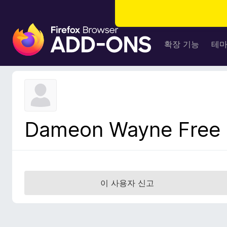
F
i
확장 기능
테
r
e
f
o
x
브
Dameon Wayne Free
라
우
저
부
가
이 사용자 신고
기
능