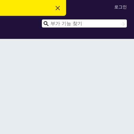
로그인
이
알
림
검
닫
검
기
색
색