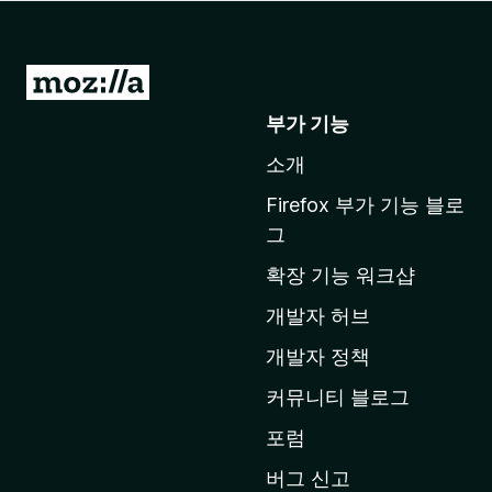
M
o
부가 기능
z
소개
i
l
Firefox 부가 기능 블로
l
그
a
확장 기능 워크샵
홈
페
개발자 허브
이
개발자 정책
지
커뮤니티 블로그
로
이
포럼
동
버그 신고