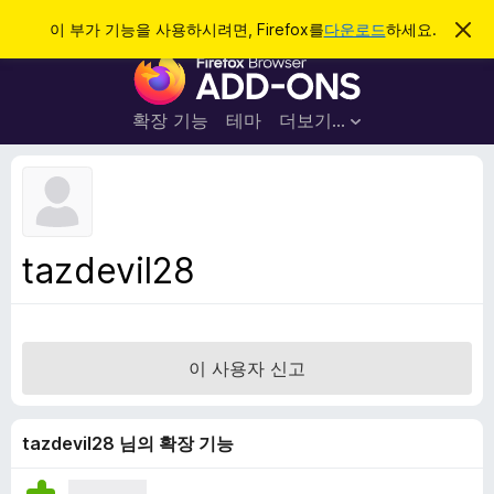
검
로그인
이 부가 기능을 사용하시려면, Firefox를
다운로드
하세요.
이
알
색
F
림
닫
i
기
r
확장 기능
테마
더보기…
e
f
o
x
브
tazdevil28
라
우
저
부
이 사용자 신고
가
기
능
tazdevil28 님의 확장 기능