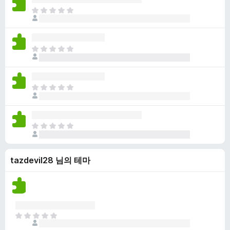
점
니
아
이
다
직
없
평
습
점
니
아
이
다
직
없
평
습
점
니
아
이
다
직
없
평
습
점
니
아
이
다
직
없
평
습
tazdevil28 님의 테마
점
니
이
다
없
습
니
다
아
직