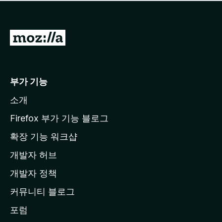
점
이
없
습
M
니
o
다
z
i
부가 기능
l
소개
l
a
Firefox 부가 기능 블로그
홈
확장 기능 워크샵
페
개발자 허브
이
지
개발자 정책
로
커뮤니티 블로그
이
동
포럼