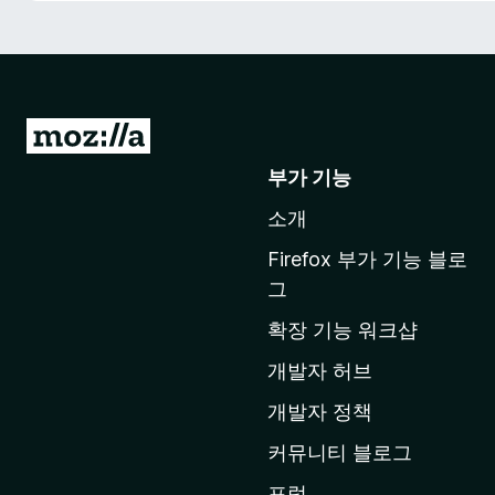
M
o
부가 기능
z
소개
i
l
Firefox 부가 기능 블로
l
그
a
확장 기능 워크샵
홈
페
개발자 허브
이
개발자 정책
지
커뮤니티 블로그
로
이
포럼