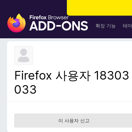
F
i
확장 기능
테
r
e
f
o
x
브
Firefox 사용자 18303
라
우
033
저
부
가
기
능
이 사용자 신고