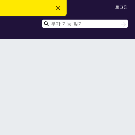
로그인
이
알
림
검
닫
검
기
색
색