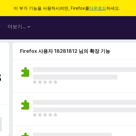
이 부가 기능을 사용하시려면, Firefox를
다운로드
하세요.
마
더보기…
Firefox 사용자 18281812 님의 확장 기능
8
아
직
평
점
이
없
아
습
직
니
평
다
점