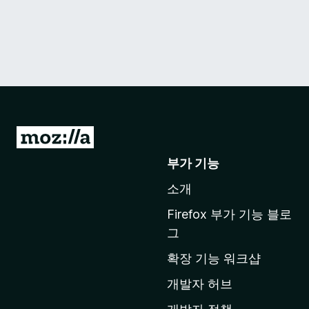
M
o
부가 기능
z
소개
i
l
Firefox 부가 기능 블로
l
그
a
확장 기능 워크샵
홈
페
개발자 허브
이