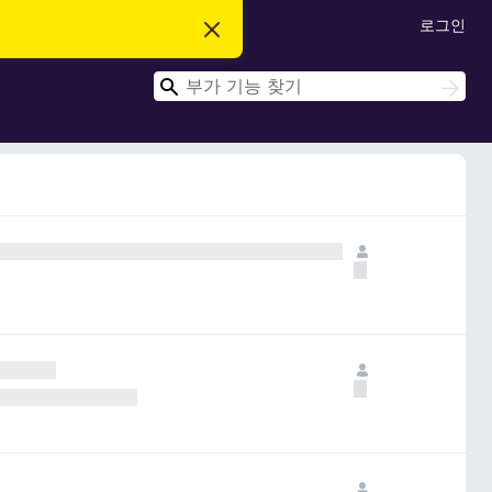
로그인
이
알
림
검
닫
검
기
색
색