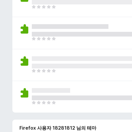
이
없
아
습
직
니
평
다
점
이
없
아
습
직
니
평
다
점
이
없
아
습
직
니
평
다
점
이
없
아
습
직
니
평
다
점
Firefox 사용자 18281812 님의 테마
이