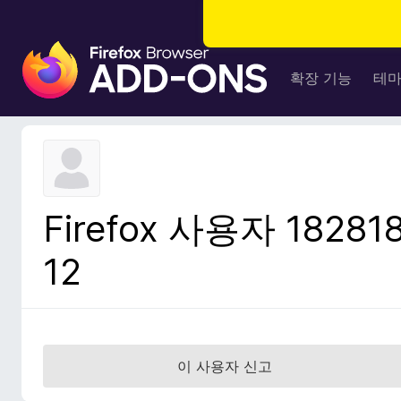
F
i
확장 기능
테
r
e
f
o
x
브
Firefox 사용자 18281
라
우
12
저
부
가
기
능
이 사용자 신고