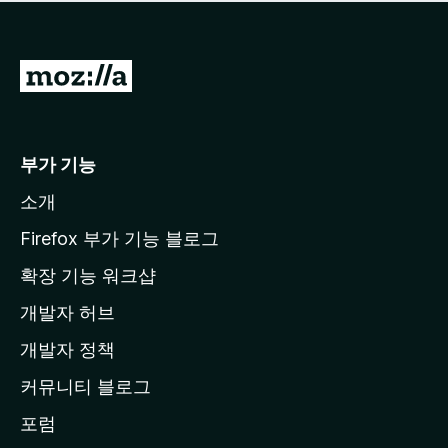
점
이
없
습
M
니
o
다
z
i
부가 기능
l
소개
l
a
Firefox 부가 기능 블로그
홈
확장 기능 워크샵
페
개발자 허브
이
지
개발자 정책
로
커뮤니티 블로그
이
동
포럼