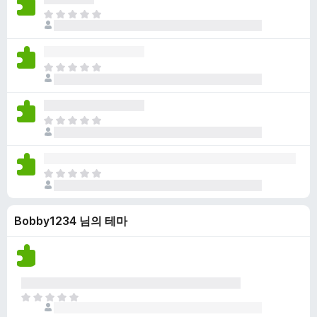
점
니
아
이
다
직
없
평
습
점
니
아
이
다
직
없
평
습
점
니
아
이
다
직
없
평
습
점
니
아
이
다
직
없
평
습
Bobby1234 님의 테마
점
니
이
다
없
습
니
다
아
직