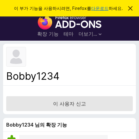
검
로그인
이 부가 기능을 사용하시려면, Firefox를
다운로드
하세요.
이
알
색
F
림
닫
i
기
r
확장 기능
테마
더보기…
e
f
o
x
브
Bobby1234
라
우
저
부
이 사용자 신고
가
기
능
Bobby1234 님의 확장 기능