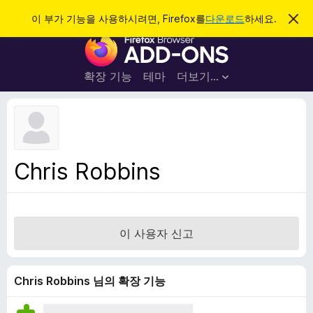
검
로그인
이 부가 기능을 사용하시려면, Firefox를
다운로드
하세요.
이
알
색
F
림
닫
i
기
r
확장 기능
테마
더보기…
e
f
o
x
브
Chris Robbins
라
우
저
부
이 사용자 신고
가
기
능
Chris Robbins 님의 확장 기능