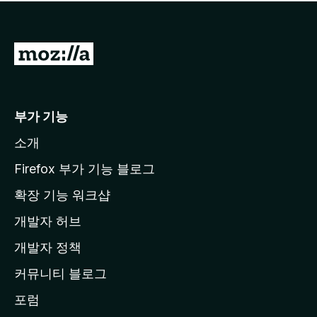
점
이
없
습
M
니
o
다
z
i
부가 기능
l
소개
l
a
Firefox 부가 기능 블로그
홈
확장 기능 워크샵
페
개발자 허브
이
지
개발자 정책
로
커뮤니티 블로그
이
동
포럼