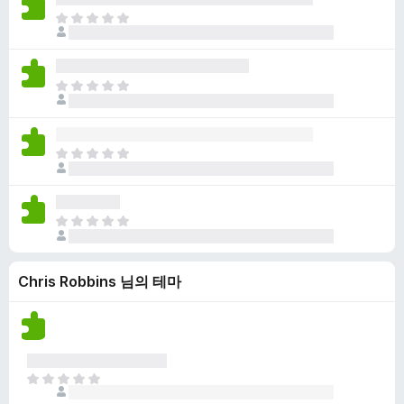
점
니
아
이
다
직
없
평
습
점
니
아
이
다
직
없
평
습
점
니
아
이
다
직
없
평
습
점
니
아
이
다
직
없
평
습
Chris Robbins 님의 테마
점
니
이
다
없
습
니
다
아
직