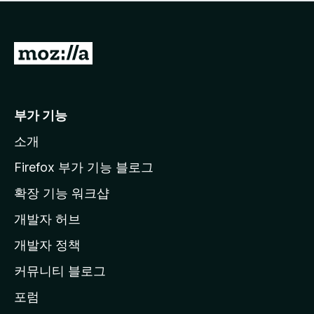
점
이
없
습
M
니
o
다
z
i
부가 기능
l
소개
l
a
Firefox 부가 기능 블로그
홈
확장 기능 워크샵
페
개발자 허브
이
지
개발자 정책
로
커뮤니티 블로그
이
동
포럼