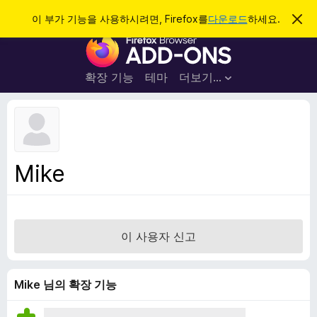
검
로그인
이 부가 기능을 사용하시려면, Firefox를
다운로드
하세요.
이
알
색
F
림
닫
i
기
r
확장 기능
테마
더보기…
e
f
o
x
브
Mike
라
우
저
부
이 사용자 신고
가
기
능
Mike 님의 확장 기능