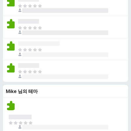
점
니
아
이
다
직
없
평
습
점
니
아
이
다
직
없
평
습
점
니
아
이
다
직
없
평
습
점
니
아
이
다
직
없
평
습
Mike 님의 테마
점
니
이
다
없
습
니
다
아
직