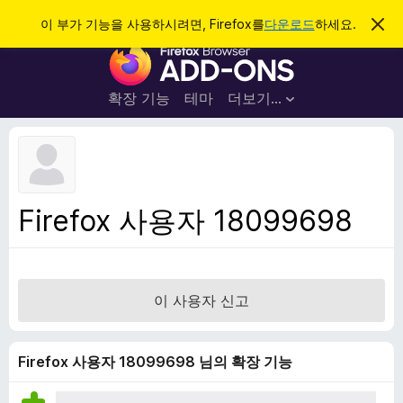
검
로그인
이 부가 기능을 사용하시려면, Firefox를
다운로드
하세요.
이
알
색
F
림
닫
i
기
r
확장 기능
테마
더보기…
e
f
o
x
브
Firefox 사용자 18099698
라
우
저
부
이 사용자 신고
가
기
능
Firefox 사용자 18099698 님의 확장 기능