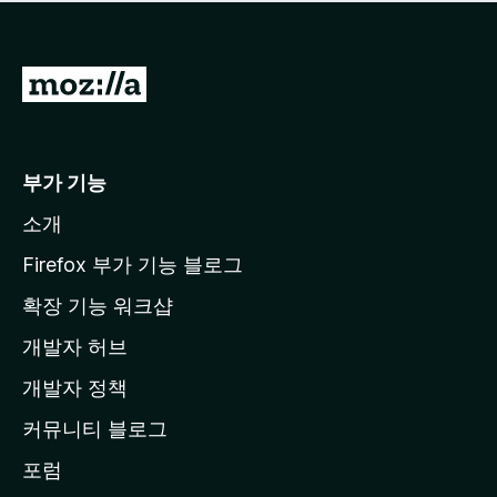
점
이
없
습
M
니
o
다
z
i
부가 기능
l
소개
l
a
Firefox 부가 기능 블로그
홈
확장 기능 워크샵
페
개발자 허브
이
지
개발자 정책
로
커뮤니티 블로그
이
동
포럼