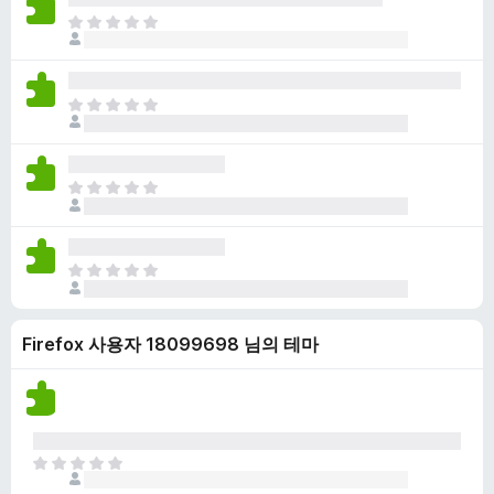
점
니
아
이
다
직
없
평
습
점
니
아
이
다
직
없
평
습
점
니
아
이
다
직
없
평
습
점
니
아
이
다
직
없
평
습
Firefox 사용자 18099698 님의 테마
점
니
이
다
없
습
니
다
아
직