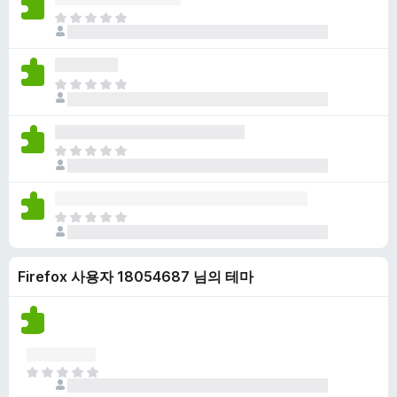
점
니
아
이
다
직
없
평
습
점
니
아
이
다
직
없
평
습
점
니
아
이
다
직
없
평
습
점
니
아
이
다
직
없
평
습
Firefox 사용자 18054687 님의 테마
점
니
이
다
없
습
니
다
아
직