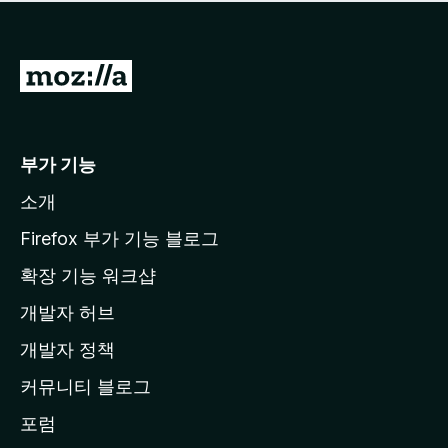
점
이
없
습
M
니
o
다
z
i
부가 기능
l
소개
l
a
Firefox 부가 기능 블로그
홈
확장 기능 워크샵
페
개발자 허브
이
지
개발자 정책
로
커뮤니티 블로그
이
동
포럼