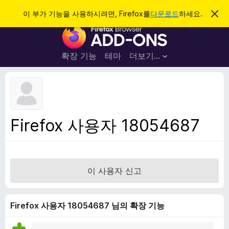
검
로그인
이 부가 기능을 사용하시려면, Firefox를
다운로드
하세요.
이
알
색
F
림
닫
i
기
r
확장 기능
테마
더보기…
e
f
o
x
브
Firefox 사용자 18054687
라
우
저
부
이 사용자 신고
가
기
능
Firefox 사용자 18054687 님의 확장 기능