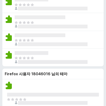
점
니
아
이
다
직
없
평
습
점
니
아
이
다
직
없
평
습
점
니
아
이
다
직
없
평
습
점
니
아
이
다
직
없
평
습
Firefox 사용자 18046016 님의 테마
점
니
이
다
없
습
니
다
아
직