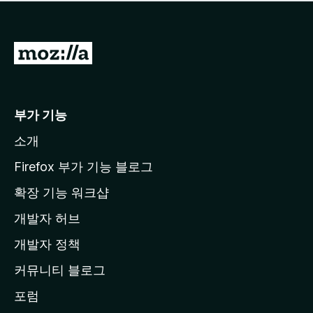
점
이
없
습
M
니
o
다
z
i
부가 기능
l
소개
l
a
Firefox 부가 기능 블로그
홈
확장 기능 워크샵
페
개발자 허브
이
지
개발자 정책
로
커뮤니티 블로그
이
동
포럼