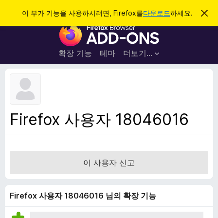
검
로그인
이 부가 기능을 사용하시려면, Firefox를
다운로드
하세요.
이
알
색
F
림
닫
i
기
r
확장 기능
테마
더보기…
e
f
o
x
브
Firefox 사용자 18046016
라
우
저
부
이 사용자 신고
가
기
능
Firefox 사용자 18046016 님의 확장 기능