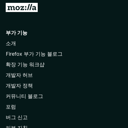
M
o
z
i
부가 기능
l
소개
l
a
Firefox 부가 기능 블로그
홈
확장 기능 워크샵
페
개발자 허브
이
지
개발자 정책
로
커뮤니티 블로그
이
동
포럼
버그 신고
리뷰 지침