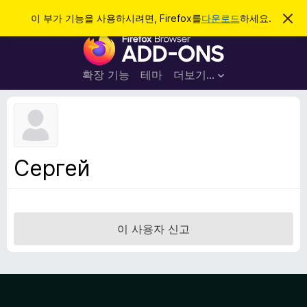
검
로그인
이 부가 기능을 사용하시려면, Firefox를
다운로드
하세요.
이
알
색
F
림
닫
i
기
r
확장 기능
테마
더보기…
e
f
o
x
브
Сергей
라
우
저
부
이 사용자 신고
가
기
능