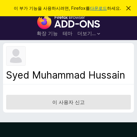
검
로그인
이 부가 기능을 사용하시려면, Firefox를
다운로드
하세요.
이
알
색
F
림
닫
i
기
r
확장 기능
테마
더보기…
e
f
o
x
브
Syed Muhammad Hussain
라
우
저
부
이 사용자 신고
가
기
능