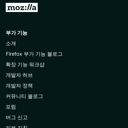
M
o
z
i
부가 기능
l
소개
l
a
Firefox 부가 기능 블로그
홈
확장 기능 워크샵
페
개발자 허브
이
지
개발자 정책
로
커뮤니티 블로그
이
동
포럼
버그 신고
리뷰 지침