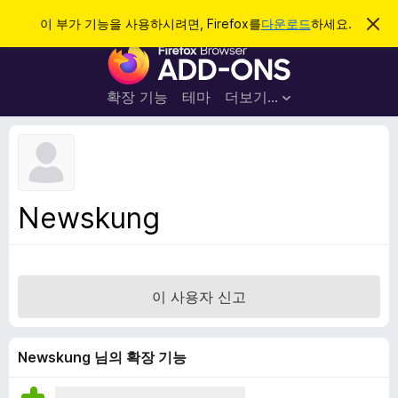
검
로그인
이 부가 기능을 사용하시려면, Firefox를
다운로드
하세요.
이
알
색
F
림
닫
i
기
r
확장 기능
테마
더보기…
e
f
o
x
브
Newskung
라
우
저
부
이 사용자 신고
가
기
능
Newskung 님의 확장 기능