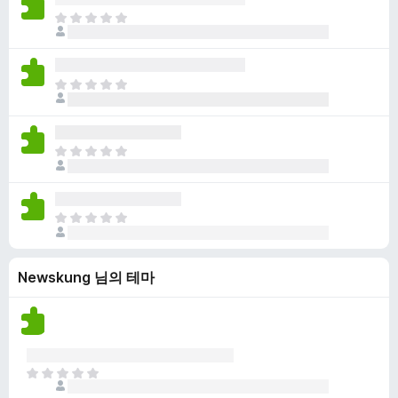
점
니
아
이
다
직
없
평
습
점
니
아
이
다
직
없
평
습
점
니
아
이
다
직
없
평
습
점
니
아
이
다
직
없
평
습
Newskung 님의 테마
점
니
이
다
없
습
니
다
아
직