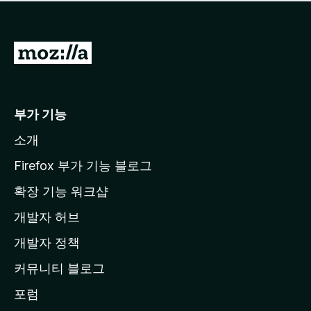
점
이
없
습
M
니
o
다
z
i
부가 기능
l
소개
l
a
Firefox 부가 기능 블로그
홈
확장 기능 워크샵
페
개발자 허브
이
지
개발자 정책
로
커뮤니티 블로그
이
동
포럼