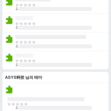
점
니
아
이
다
직
없
평
습
점
니
아
이
다
직
없
평
습
점
니
아
이
다
직
없
평
습
점
니
아
이
다
직
없
평
습
ASYS科技 님의 테마
점
니
이
다
없
습
니
다
아
직