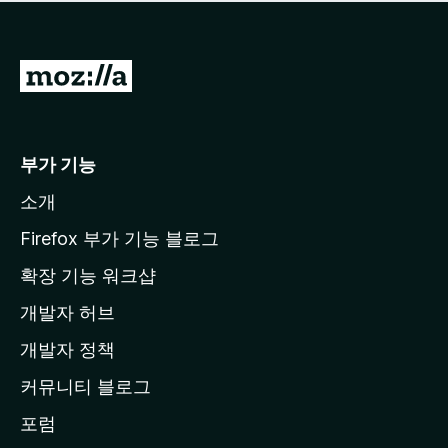
점
이
없
습
M
니
o
다
z
i
부가 기능
l
소개
l
a
Firefox 부가 기능 블로그
홈
확장 기능 워크샵
페
개발자 허브
이
지
개발자 정책
로
커뮤니티 블로그
이
동
포럼