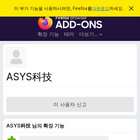
검
로그인
이 부가 기능을 사용하시려면, Firefox를
다운로드
하세요.
이
알
색
F
림
닫
i
기
r
확장 기능
테마
더보기…
e
f
o
x
브
ASYS科技
라
우
저
부
이 사용자 신고
가
기
능
ASYS科技 님의 확장 기능