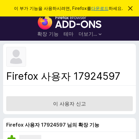
검
로그인
이 부가 기능을 사용하시려면, Firefox를
다운로드
하세요.
이
알
색
F
림
닫
i
기
r
확장 기능
테마
더보기…
e
f
o
x
브
Firefox 사용자 17924597
라
우
저
부
이 사용자 신고
가
기
능
Firefox 사용자 17924597 님의 확장 기능