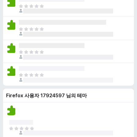
점
니
아
이
다
직
없
평
습
점
니
아
이
다
직
없
평
습
점
니
아
이
다
직
없
평
습
점
니
아
이
다
직
없
평
습
Firefox 사용자 17924597 님의 테마
점
니
이
다
없
습
니
다
아
직