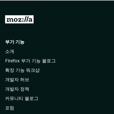
점
이
없
습
M
니
o
다
z
i
부가 기능
l
소개
l
a
Firefox 부가 기능 블로그
홈
확장 기능 워크샵
페
개발자 허브
이
지
개발자 정책
로
커뮤니티 블로그
이
동
포럼