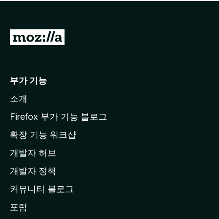
점
이
없
습
M
니
o
다
z
i
부가 기능
l
소개
l
a
Firefox 부가 기능 블로그
홈
확장 기능 워크샵
페
개발자 허브
이
지
개발자 정책
로
커뮤니티 블로그
이
동
포럼