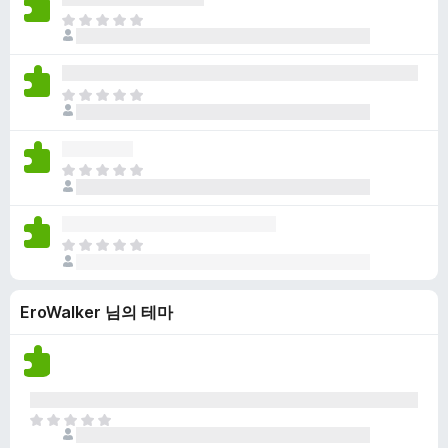
점
니
아
이
다
직
없
평
습
점
니
아
이
다
직
없
평
습
점
니
아
이
다
직
없
평
습
점
니
아
이
다
직
없
평
습
EroWalker 님의 테마
점
니
이
다
없
습
니
다
아
직