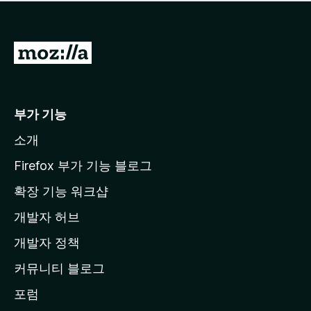
점
이
없
습
M
니
o
다
z
i
부가 기능
l
소개
l
a
Firefox 부가 기능 블로그
홈
확장 기능 워크샵
페
개발자 허브
이
지
개발자 정책
로
커뮤니티 블로그
이
동
포럼