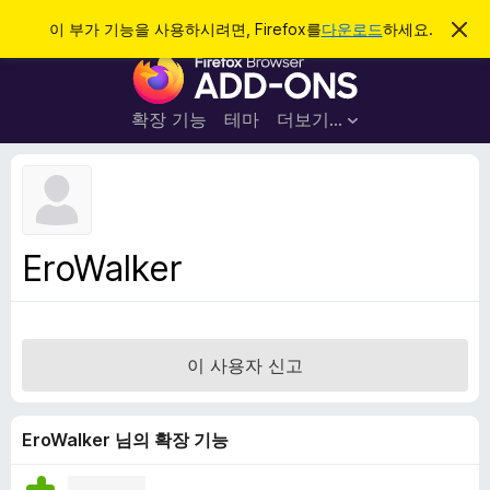
검
로그인
이 부가 기능을 사용하시려면, Firefox를
다운로드
하세요.
이
알
색
F
림
닫
i
기
r
확장 기능
테마
더보기…
e
f
o
x
브
EroWalker
라
우
저
부
이 사용자 신고
가
기
능
EroWalker 님의 확장 기능