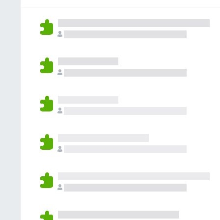
없
습
니
다