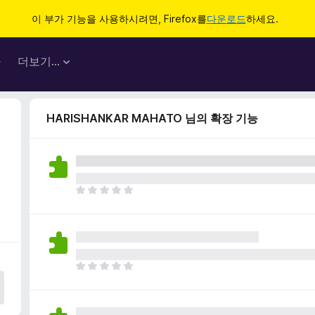
이 부가 기능을 사용하시려면, Firefox를
다운로드
하세요.
마
더보기…
HARISHANKAR MAHATO 님의 확장 기능
아
직
평
점
이
없
아
습
직
니
평
다
점