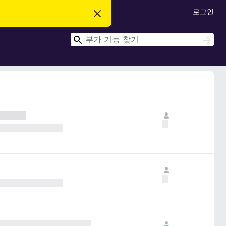
로그인
이
알
림
검
닫
검
기
색
색