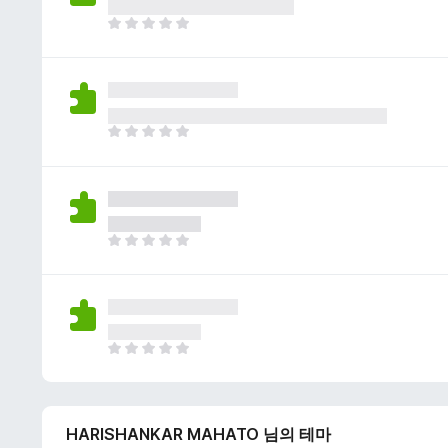
이
없
아
습
직
니
평
다
점
이
없
아
습
직
니
평
다
점
이
없
아
습
직
니
평
다
점
이
없
아
습
직
니
평
다
점
HARISHANKAR MAHATO 님의 테마
이