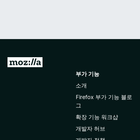
M
o
부가 기능
z
소개
i
l
Firefox 부가 기능 블로
l
그
a
확장 기능 워크샵
홈
페
개발자 허브
이