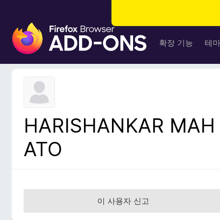
F
i
확장 기능
테
r
e
f
o
x
브
HARISHANKAR MAH
라
우
ATO
저
부
가
기
능
이 사용자 신고