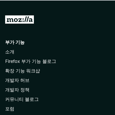
점
이
없
습
M
니
o
다
z
i
부가 기능
l
소개
l
a
Firefox 부가 기능 블로그
홈
확장 기능 워크샵
페
개발자 허브
이
지
개발자 정책
로
커뮤니티 블로그
이
동
포럼