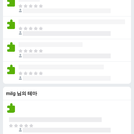
점
니
아
이
다
직
없
평
습
점
니
아
이
다
직
없
평
습
점
니
아
이
다
직
없
평
습
점
니
아
이
다
직
없
평
습
milg 님의 테마
점
니
이
다
없
습
니
다
아
직