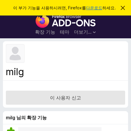
검
로그인
이 부가 기능을 사용하시려면, Firefox를
다운로드
하세요.
이
알
색
F
림
닫
i
기
r
확장 기능
테마
더보기…
e
f
o
x
브
milg
라
우
저
부
이 사용자 신고
가
기
능
milg 님의 확장 기능