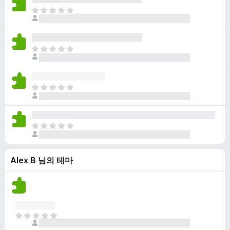
점
니
아
이
다
직
없
평
습
점
니
아
이
다
직
없
평
습
점
니
아
이
다
직
없
평
습
점
니
아
이
다
직
없
평
습
Alex B 님의 테마
점
니
이
다
없
습
니
다
아
직