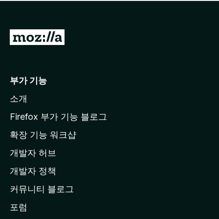
점
이
없
습
M
니
o
다
z
i
부가 기능
l
소개
l
a
Firefox 부가 기능 블로그
홈
확장 기능 워크샵
페
개발자 허브
이
지
개발자 정책
로
커뮤니티 블로그
이
동
포럼