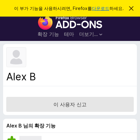
검
로그인
이 부가 기능을 사용하시려면, Firefox를
다운로드
하세요.
이
알
색
F
림
닫
i
기
r
확장 기능
테마
더보기…
e
f
o
x
브
Alex B
라
우
저
부
이 사용자 신고
가
기
능
Alex B 님의 확장 기능