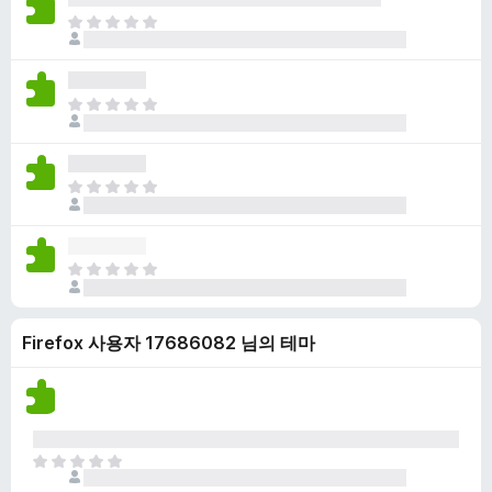
점
니
아
이
다
직
없
평
습
점
니
아
이
다
직
없
평
습
점
니
아
이
다
직
없
평
습
점
니
아
이
다
직
없
평
습
Firefox 사용자 17686082 님의 테마
점
니
이
다
없
습
니
다
아
직