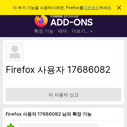
검
로그인
이 부가 기능을 사용하시려면, Firefox를
다운로드
하세요.
이
알
색
F
림
닫
i
기
r
확장 기능
테마
더보기…
e
f
o
x
브
Firefox 사용자 17686082
라
우
저
부
이 사용자 신고
가
기
능
Firefox 사용자 17686082 님의 확장 기능