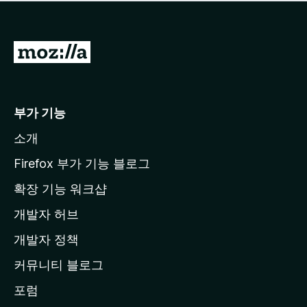
점
이
없
습
M
니
o
다
z
i
부가 기능
l
소개
l
a
Firefox 부가 기능 블로그
홈
확장 기능 워크샵
페
개발자 허브
이
지
개발자 정책
로
커뮤니티 블로그
이
동
포럼