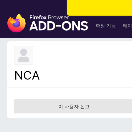
F
i
확장 기능
테
r
e
f
o
x
브
NCA
라
우
저
부
가
이 사용자 신고
기
능