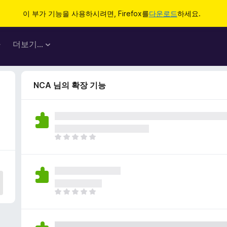
이 부가 기능을 사용하시려면, Firefox를
다운로드
하세요.
마
더보기…
NCA 님의 확장 기능
아
직
평
점
이
없
아
습
직
니
평
다
점