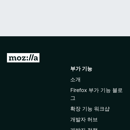
M
o
부가 기능
z
소개
i
l
Firefox 부가 기능 블로
l
그
a
확장 기능 워크샵
홈
페
개발자 허브
이