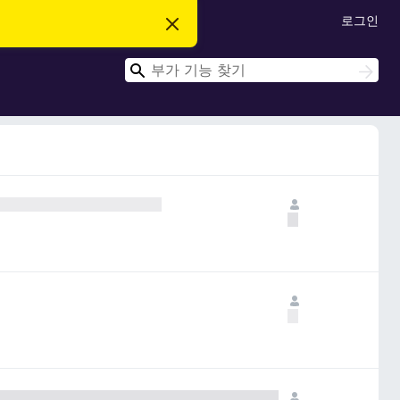
로그인
이
알
림
검
닫
검
기
색
색