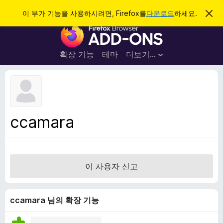
검
로그인
이 부가 기능을 사용하시려면, Firefox를
다운로드
하세요.
이
알
색
F
림
닫
i
기
r
확장 기능
테마
더보기…
e
f
o
x
브
ccamara
라
우
저
부
이 사용자 신고
가
기
능
ccamara 님의 확장 기능