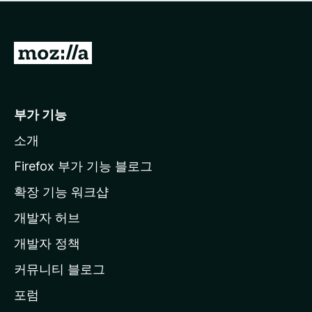
점
이
없
습
M
니
o
다
z
i
부가 기능
l
소개
l
a
Firefox 부가 기능 블로그
홈
확장 기능 워크샵
페
개발자 허브
이
지
개발자 정책
로
커뮤니티 블로그
이
동
포럼