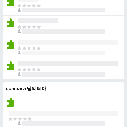
점
니
아
이
다
직
없
평
습
점
니
아
이
다
직
없
평
습
점
니
아
이
다
직
없
평
습
점
니
아
이
다
직
없
평
습
ccamara 님의 테마
점
니
이
다
없
습
니
다
아
직