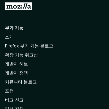
M
o
z
i
부가 기능
l
소개
l
a
Firefox 부가 기능 블로그
홈
확장 기능 워크샵
페
개발자 허브
이
지
개발자 정책
로
커뮤니티 블로그
이
동
포럼
버그 신고
리뷰 지침