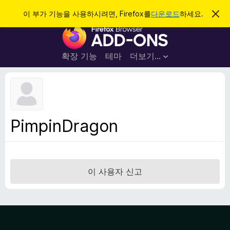
검
로그인
이 부가 기능을 사용하시려면, Firefox를
다운로드
하세요.
이
알
색
F
림
닫
i
기
r
확장 기능
테마
더보기…
e
f
o
x
브
PimpinDragon
라
우
저
부
이 사용자 신고
가
기
능