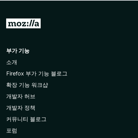
점
이
없
습
M
니
o
다
z
i
부가 기능
l
소개
l
a
Firefox 부가 기능 블로그
홈
확장 기능 워크샵
페
개발자 허브
이
지
개발자 정책
로
커뮤니티 블로그
이
동
포럼