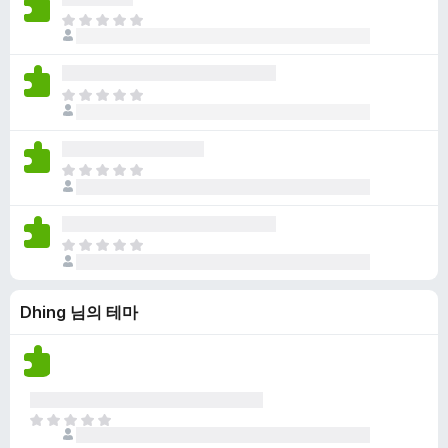
점
니
아
이
다
직
없
평
습
점
니
아
이
다
직
없
평
습
점
니
아
이
다
직
없
평
습
점
니
아
이
다
직
없
평
습
Dhing 님의 테마
점
니
이
다
없
습
니
다
아
직