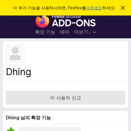
검
로그인
이 부가 기능을 사용하시려면, Firefox를
다운로드
하세요.
이
알
색
F
림
닫
i
기
r
확장 기능
테마
더보기…
e
f
o
x
브
Dhing
라
우
저
부
이 사용자 신고
가
기
능
Dhing 님의 확장 기능