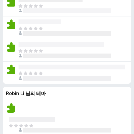
점
니
아
이
다
직
없
평
습
점
니
아
이
다
직
없
평
습
점
니
아
이
다
직
없
평
습
점
니
아
이
다
직
없
평
습
Robin Li 님의 테마
점
니
이
다
없
습
니
다
아
직