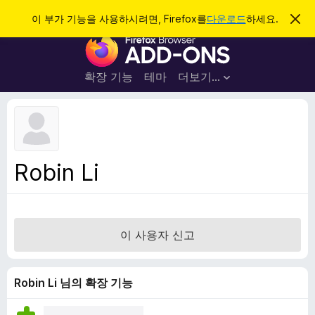
검
로그인
이 부가 기능을 사용하시려면, Firefox를
다운로드
하세요.
이
알
색
F
림
닫
i
기
r
확장 기능
테마
더보기…
e
f
o
x
브
Robin Li
라
우
저
부
이 사용자 신고
가
기
능
Robin Li 님의 확장 기능