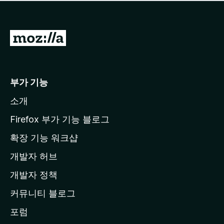
점
이
없
습
M
니
o
다
z
i
부가 기능
l
소개
l
a
Firefox 부가 기능 블로그
홈
확장 기능 워크샵
페
개발자 허브
이
지
개발자 정책
로
커뮤니티 블로그
이
동
포럼