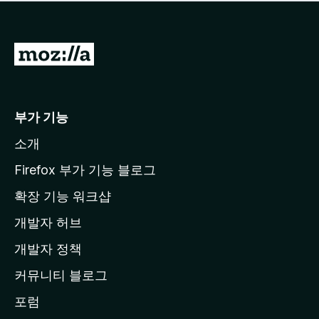
점
이
없
습
M
니
o
다
z
i
부가 기능
l
소개
l
a
Firefox 부가 기능 블로그
홈
확장 기능 워크샵
페
개발자 허브
이
지
개발자 정책
로
커뮤니티 블로그
이
동
포럼