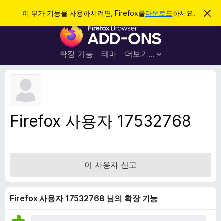
검
로그인
이 부가 기능을 사용하시려면, Firefox를
다운로드
하세요.
이
알
색
F
림
닫
i
기
r
확장 기능
테마
더보기…
e
f
o
x
브
Firefox 사용자 17532768
라
우
저
부
이 사용자 신고
가
기
능
Firefox 사용자 17532768 님의 확장 기능