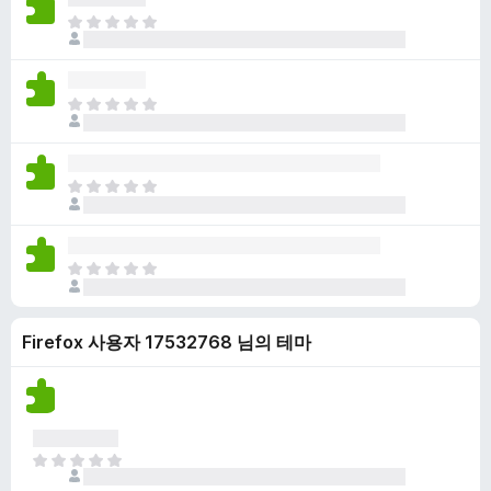
점
니
아
이
다
직
없
평
습
점
니
아
이
다
직
없
평
습
점
니
아
이
다
직
없
평
습
점
니
아
이
다
직
없
평
습
Firefox 사용자 17532768 님의 테마
점
니
이
다
없
습
니
다
아
직