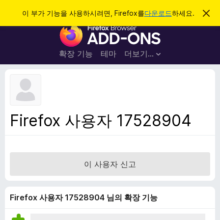
검
로그인
이 부가 기능을 사용하시려면, Firefox를
다운로드
하세요.
이
알
색
F
림
닫
i
기
r
확장 기능
테마
더보기…
e
f
o
x
브
Firefox 사용자 17528904
라
우
저
부
이 사용자 신고
가
기
능
Firefox 사용자 17528904 님의 확장 기능