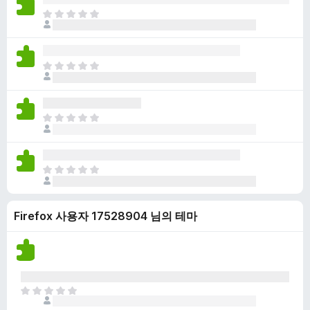
점
니
아
이
다
직
없
평
습
점
니
아
이
다
직
없
평
습
점
니
아
이
다
직
없
평
습
점
니
아
이
다
직
없
평
습
Firefox 사용자 17528904 님의 테마
점
니
이
다
없
습
니
다
아
직