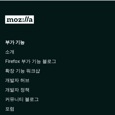
점
이
없
습
M
니
o
다
z
i
부가 기능
l
소개
l
a
Firefox 부가 기능 블로그
홈
확장 기능 워크샵
페
개발자 허브
이
지
개발자 정책
로
커뮤니티 블로그
이
동
포럼