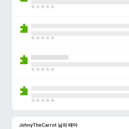
이
없
아
습
직
니
평
다
점
이
없
아
습
직
니
평
다
점
이
없
아
습
직
니
평
다
점
이
없
아
습
직
니
평
다
점
JohnyTheCarrot 님의 테마
이