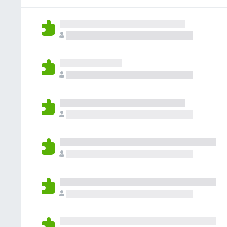
없
습
니
다