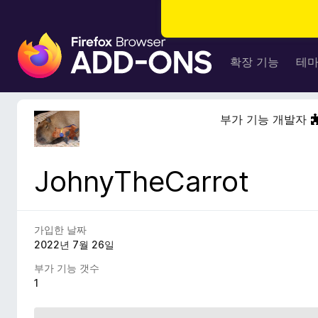
F
i
확장 기능
테
r
e
f
부가 기능 개발자
o
x
브
JohnyTheCarrot
라
우
저
부
가입한 날짜
가
2022년 7월 26일
기
부가 기능 갯수
능
1