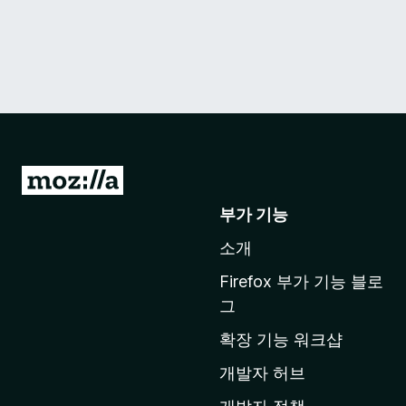
M
o
부가 기능
z
소개
i
l
Firefox 부가 기능 블로
l
그
a
확장 기능 워크샵
홈
페
개발자 허브
이