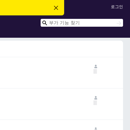
로그인
이
알
림
검
닫
검
기
색
색