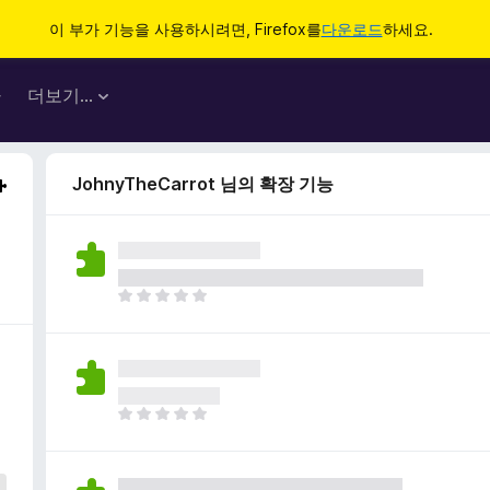
이 부가 기능을 사용하시려면, Firefox를
다운로드
하세요.
마
더보기…
JohnyTheCarrot 님의 확장 기능
아
직
평
점
이
없
아
습
직
니
평
다
점