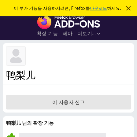
검
로그인
이 부가 기능을 사용하시려면, Firefox를
다운로드
하세요.
이
알
색
F
림
닫
i
기
r
확장 기능
테마
더보기…
e
f
o
x
브
鸭梨儿
라
우
저
부
이 사용자 신고
가
기
능
鸭梨儿 님의 확장 기능