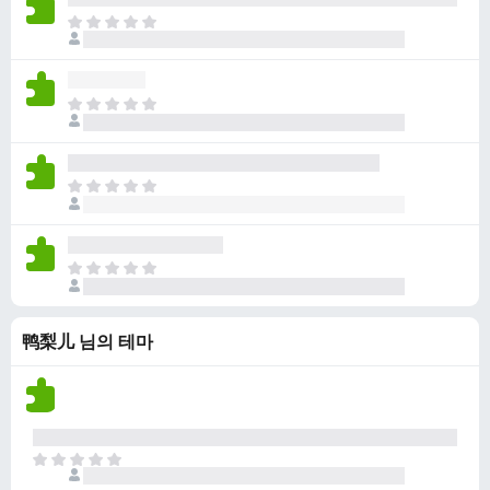
점
니
아
이
다
직
없
평
습
점
니
아
이
다
직
없
평
습
점
니
아
이
다
직
없
평
습
점
니
아
이
다
직
없
평
습
鸭梨儿 님의 테마
점
니
이
다
없
습
니
다
아
직