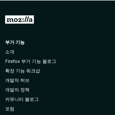
점
이
없
습
M
니
o
다
z
i
부가 기능
l
소개
l
a
Firefox 부가 기능 블로그
홈
확장 기능 워크샵
페
개발자 허브
이
지
개발자 정책
로
커뮤니티 블로그
이
동
포럼