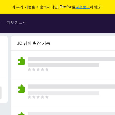
이 부가 기능을 사용하시려면, Firefox를
다운로드
하세요.
마
더보기…
JC 님의 확장 기능
아
직
평
점
이
없
아
습
직
니
평
다
점