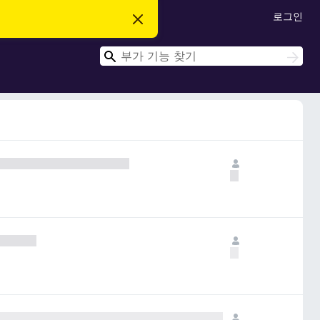
로그인
이
알
림
검
닫
검
기
색
색