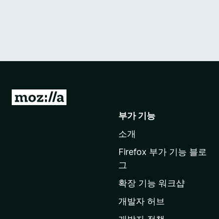
M
o
부가 기능
z
소개
i
l
Firefox 부가 기능 블로
l
그
a
확장 기능 워크샵
홈
페
개발자 허브
이