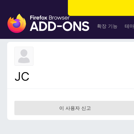
F
i
확장 기능
테
r
e
f
o
x
브
JC
라
우
저
부
가
이 사용자 신고
기
능