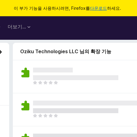
이 부가 기능을 사용하시려면, Firefox를
다운로드
하세요.
마
더보기…
Oziku Technologies LLC 님의 확장 기능
아
직
평
점
이
없
아
습
직
니
평
다
점