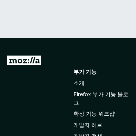
M
o
부가 기능
z
소개
i
l
Firefox 부가 기능 블로
l
그
a
확장 기능 워크샵
홈
페
개발자 허브
이