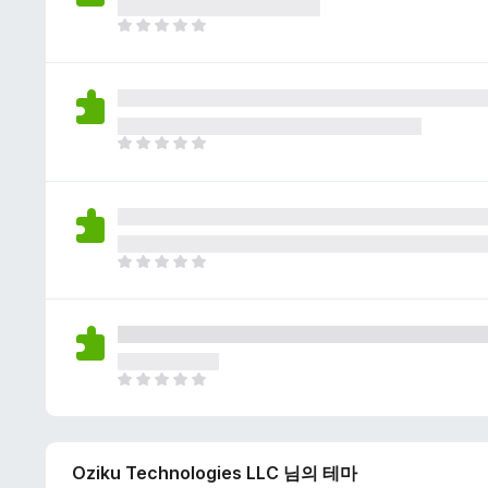
이
없
아
습
직
니
평
다
점
이
없
아
습
직
니
평
다
점
이
없
아
습
직
니
평
다
점
이
없
아
습
직
니
평
다
점
Oziku Technologies LLC 님의 테마
이