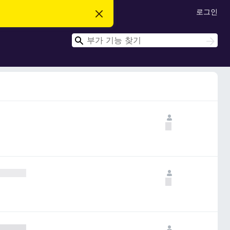
로그인
이
알
림
검
닫
검
기
색
색