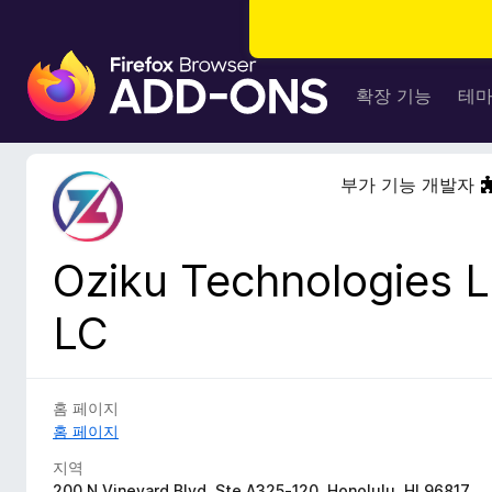
F
i
확장 기능
테
r
e
f
부가 기능 개발자
o
x
브
Oziku Technologies L
라
우
LC
저
부
가
기
홈 페이지
능
홈 페이지
지역
200 N Vineyard Blvd, Ste A325-120, Honolulu, HI 96817