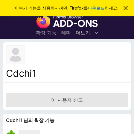
검
로그인
이 부가 기능을 사용하시려면, Firefox를
다운로드
하세요.
이
알
색
F
림
닫
i
기
r
확장 기능
테마
더보기…
e
f
o
x
브
Cdchi1
라
우
저
부
이 사용자 신고
가
기
능
Cdchi1 님의 확장 기능