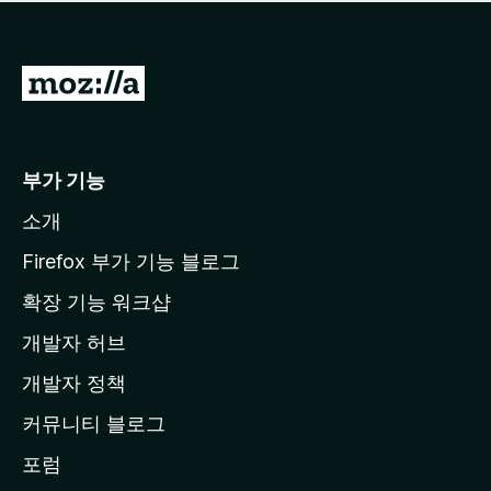
점
이
없
습
M
니
o
다
z
i
부가 기능
l
소개
l
a
Firefox 부가 기능 블로그
홈
확장 기능 워크샵
페
개발자 허브
이
지
개발자 정책
로
커뮤니티 블로그
이
동
포럼