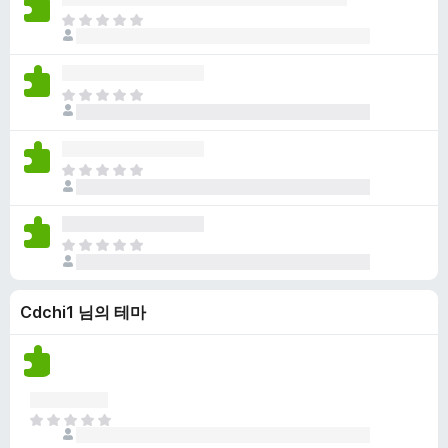
점
니
아
이
다
직
없
평
습
점
니
아
이
다
직
없
평
습
점
니
아
이
다
직
없
평
습
점
니
아
이
다
직
없
평
습
Cdchi1 님의 테마
점
니
이
다
없
습
니
다
아
직