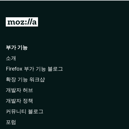
점
이
없
습
M
니
o
다
z
i
부가 기능
l
소개
l
a
Firefox 부가 기능 블로그
홈
확장 기능 워크샵
페
개발자 허브
이
지
개발자 정책
로
커뮤니티 블로그
이
동
포럼