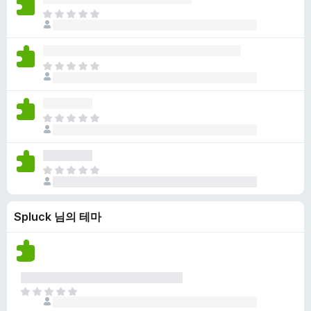
점
니
아
이
다
직
없
평
습
점
니
아
이
다
직
없
평
습
점
니
아
이
다
직
없
평
습
점
니
아
이
다
직
없
평
습
Spluck 님의 테마
점
니
이
다
없
습
니
다
아
직