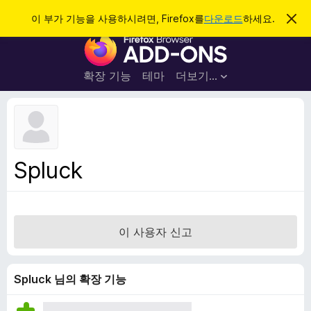
검
로그인
이 부가 기능을 사용하시려면, Firefox를
다운로드
하세요.
이
알
색
F
림
닫
i
기
r
확장 기능
테마
더보기…
e
f
o
x
브
Spluck
라
우
저
부
이 사용자 신고
가
기
능
Spluck 님의 확장 기능