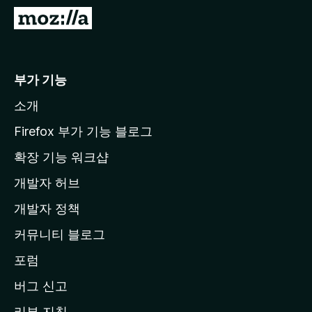
M
o
z
i
부가 기능
l
소개
l
a
Firefox 부가 기능 블로그
홈
확장 기능 워크샵
페
개발자 허브
이
지
개발자 정책
로
커뮤니티 블로그
이
동
포럼
버그 신고
리뷰 지침