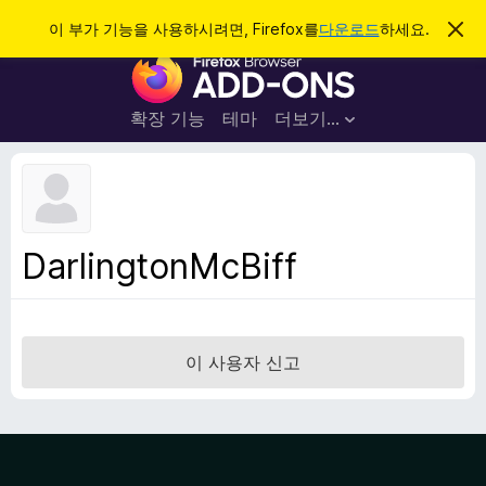
검
로그인
이 부가 기능을 사용하시려면, Firefox를
다운로드
하세요.
이
알
색
F
림
닫
i
기
r
확장 기능
테마
더보기…
e
f
o
x
브
DarlingtonMcBiff
라
우
저
부
이 사용자 신고
가
기
능