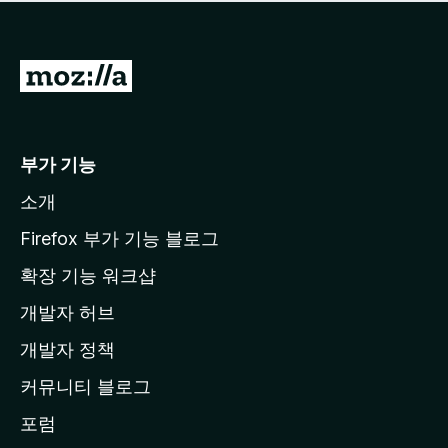
점
이
없
습
M
니
o
다
z
i
부가 기능
l
소개
l
a
Firefox 부가 기능 블로그
홈
확장 기능 워크샵
페
개발자 허브
이
지
개발자 정책
로
커뮤니티 블로그
이
동
포럼