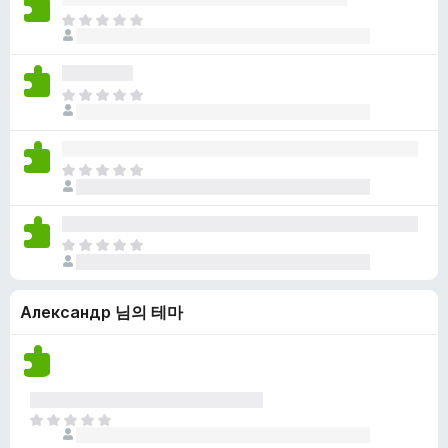
점
니
아
이
다
직
없
평
습
점
니
아
이
다
직
없
평
습
점
니
아
이
다
직
없
평
습
점
니
아
이
다
직
없
평
습
Александр 님의 테마
점
니
이
다
없
습
니
다
아
직