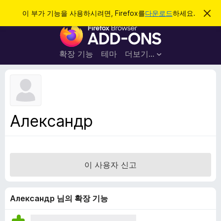
검
로그인
이 부가 기능을 사용하시려면, Firefox를
다운로드
하세요.
이
알
색
F
림
닫
i
기
r
확장 기능
테마
더보기…
e
f
o
x
브
Александр
라
우
저
부
이 사용자 신고
가
기
능
Александр 님의 확장 기능