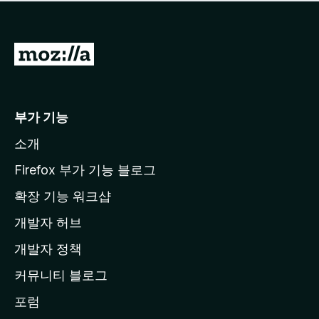
점
이
없
습
M
니
o
다
z
i
부가 기능
l
소개
l
a
Firefox 부가 기능 블로그
홈
확장 기능 워크샵
페
개발자 허브
이
지
개발자 정책
로
커뮤니티 블로그
이
동
포럼