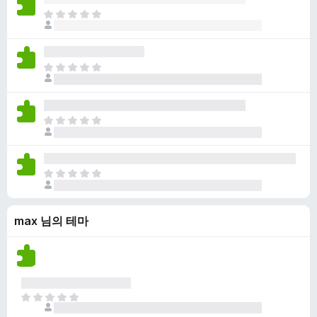
점
니
아
이
다
직
없
평
습
점
니
아
이
다
직
없
평
습
점
니
아
이
다
직
없
평
습
점
니
아
이
다
직
없
평
습
max 님의 테마
점
니
이
다
없
습
니
다
아
직