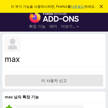
검
로그인
이 부가 기능을 사용하시려면, Firefox를
다운로드
하세요.
이
알
색
F
림
닫
i
기
r
확장 기능
테마
더보기…
e
f
o
x
브
max
라
우
저
부
이 사용자 신고
가
기
능
max 님의 확장 기능