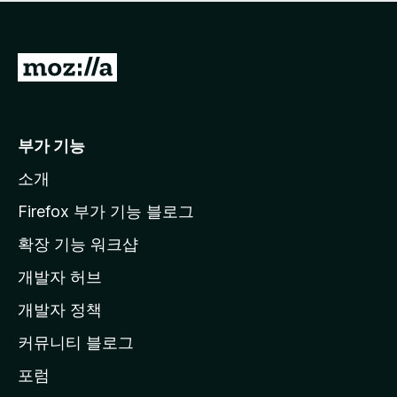
점
이
없
습
M
니
o
다
z
i
부가 기능
l
소개
l
a
Firefox 부가 기능 블로그
홈
확장 기능 워크샵
페
개발자 허브
이
지
개발자 정책
로
커뮤니티 블로그
이
동
포럼