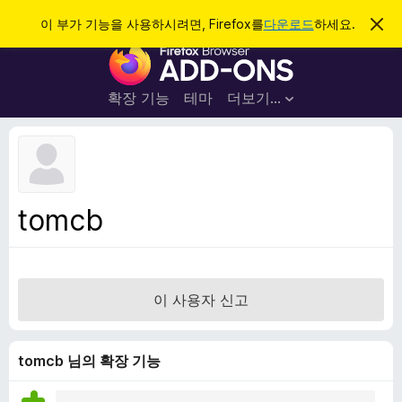
검
로그인
이 부가 기능을 사용하시려면, Firefox를
다운로드
하세요.
이
알
색
F
림
닫
i
기
r
확장 기능
테마
더보기…
e
f
o
x
브
tomcb
라
우
저
부
이 사용자 신고
가
기
능
tomcb 님의 확장 기능