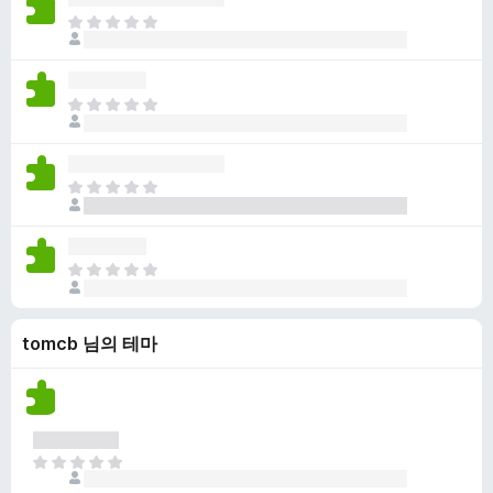
점
니
아
이
다
직
없
평
습
점
니
아
이
다
직
없
평
습
점
니
아
이
다
직
없
평
습
점
니
아
이
다
직
없
평
습
tomcb 님의 테마
점
니
이
다
없
습
니
다
아
직