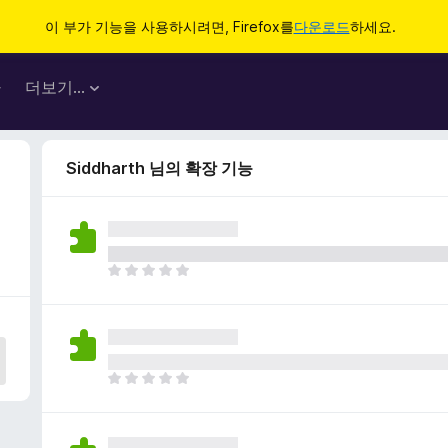
이 부가 기능을 사용하시려면, Firefox를
다운로드
하세요.
마
더보기…
Siddharth 님의 확장 기능
아
직
평
점
이
없
아
습
직
니
평
다
점