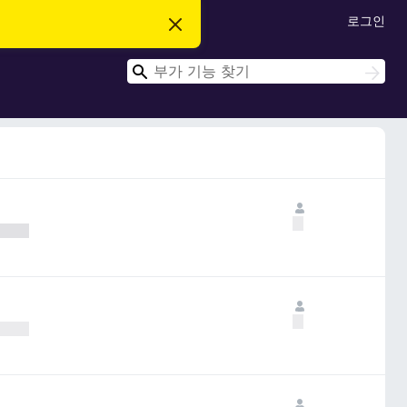
로그인
이
알
림
검
닫
검
기
색
색