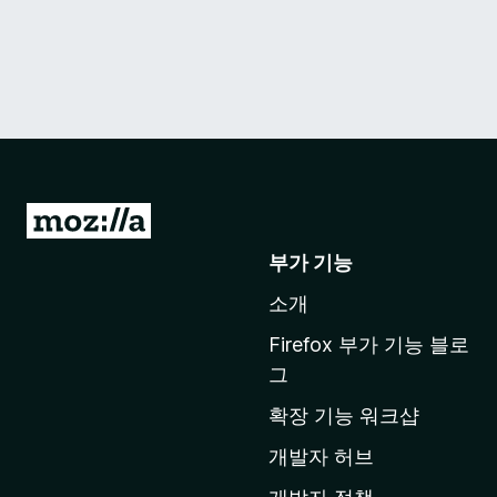
M
o
부가 기능
z
소개
i
l
Firefox 부가 기능 블로
l
그
a
확장 기능 워크샵
홈
페
개발자 허브
이