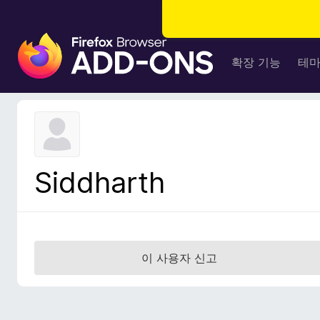
F
i
확장 기능
테
r
e
f
o
x
브
Siddharth
라
우
저
부
가
이 사용자 신고
기
능