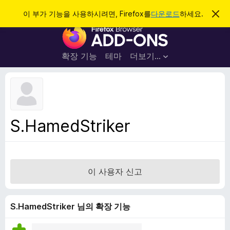
검
로그인
이 부가 기능을 사용하시려면, Firefox를
다운로드
하세요.
이
알
색
F
림
닫
i
기
r
확장 기능
테마
더보기…
e
f
o
x
브
S.HamedStriker
라
우
저
부
이 사용자 신고
가
기
능
S.HamedStriker 님의 확장 기능