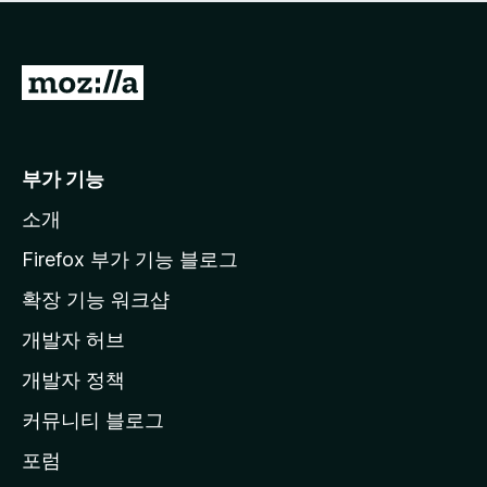
점
이
없
습
M
니
o
다
z
i
부가 기능
l
소개
l
a
Firefox 부가 기능 블로그
홈
확장 기능 워크샵
페
개발자 허브
이
지
개발자 정책
로
커뮤니티 블로그
이
동
포럼