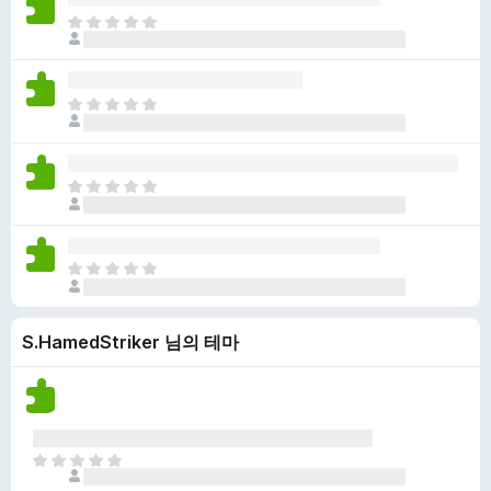
점
니
아
이
다
직
없
평
습
점
니
아
이
다
직
없
평
습
점
니
아
이
다
직
없
평
습
점
니
아
이
다
직
없
평
습
S.HamedStriker 님의 테마
점
니
이
다
없
습
니
다
아
직