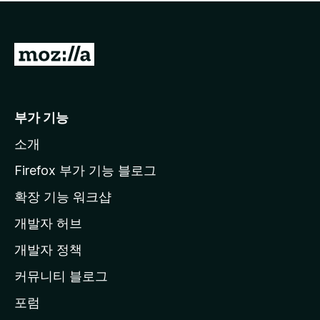
점
이
없
습
M
니
o
다
z
i
부가 기능
l
소개
l
a
Firefox 부가 기능 블로그
홈
확장 기능 워크샵
페
개발자 허브
이
지
개발자 정책
로
커뮤니티 블로그
이
동
포럼