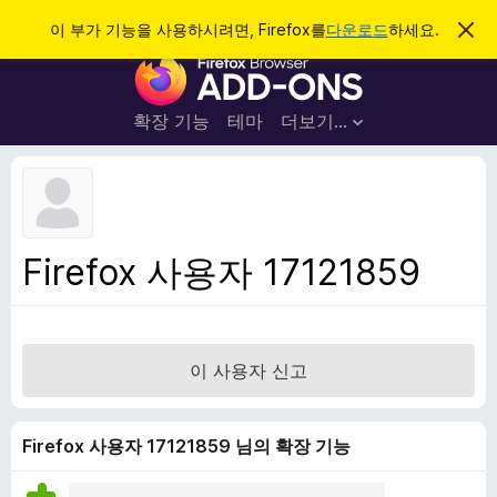
검
로그인
이 부가 기능을 사용하시려면, Firefox를
다운로드
하세요.
이
알
색
F
림
닫
i
기
r
확장 기능
테마
더보기…
e
f
o
x
브
Firefox 사용자 17121859
라
우
저
부
이 사용자 신고
가
기
능
Firefox 사용자 17121859 님의 확장 기능