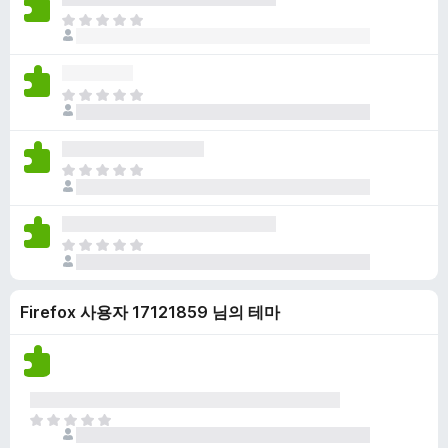
점
니
아
이
다
직
없
평
습
점
니
아
이
다
직
없
평
습
점
니
아
이
다
직
없
평
습
점
니
아
이
다
직
없
평
습
Firefox 사용자 17121859 님의 테마
점
니
이
다
없
습
니
다
아
직