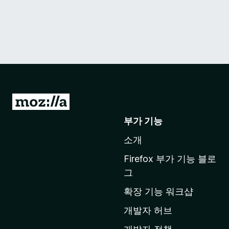
M
o
부가 기능
z
소개
i
l
Firefox 부가 기능 블로
l
그
a
확장 기능 워크샵
홈
페
개발자 허브
이