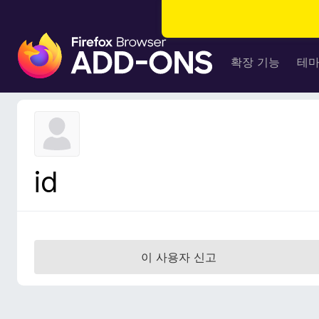
F
i
확장 기능
테
r
e
f
o
x
브
id
라
우
저
부
가
이 사용자 신고
기
능