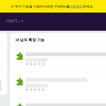
이 부가 기능을 사용하시려면, Firefox를
다운로드
하세요.
마
더보기…
id 님의 확장 기능
아
직
평
점
이
없
아
습
직
니
평
다
점