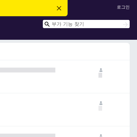
로그인
이
알
림
검
닫
검
기
색
색