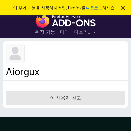
검
로그인
이 부가 기능을 사용하시려면, Firefox를
다운로드
하세요.
이
알
색
F
림
닫
i
기
r
확장 기능
테마
더보기…
e
f
o
x
브
Aiorgux
라
우
저
부
이 사용자 신고
가
기
능