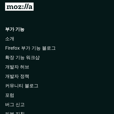
M
o
z
i
부가 기능
l
소개
l
a
Firefox 부가 기능 블로그
홈
확장 기능 워크샵
페
개발자 허브
이
지
개발자 정책
로
커뮤니티 블로그
이
동
포럼
버그 신고
리뷰 지침