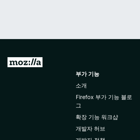
M
o
부가 기능
z
소개
i
l
Firefox 부가 기능 블로
l
그
a
확장 기능 워크샵
홈
페
개발자 허브
이