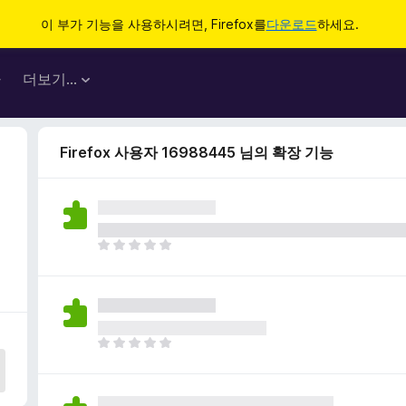
이 부가 기능을 사용하시려면, Firefox를
다운로드
하세요.
마
더보기…
Firefox 사용자 16988445 님의 확장 기능
아
직
평
점
이
없
아
습
직
니
평
다
점