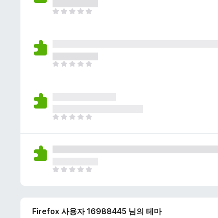
이
없
아
습
직
니
평
다
점
이
없
아
습
직
니
평
다
점
이
없
아
습
직
니
평
다
점
이
없
아
습
직
니
평
다
점
Firefox 사용자 16988445 님의 테마
이