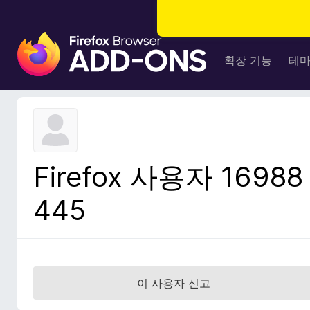
F
i
확장 기능
테
r
e
f
o
x
브
Firefox 사용자 16988
라
우
445
저
부
가
기
능
이 사용자 신고