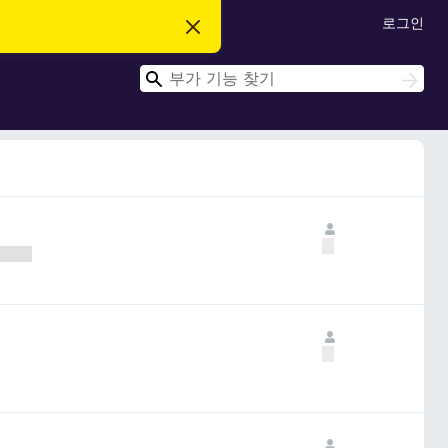
로그인
이
알
림
검
닫
검
기
색
색