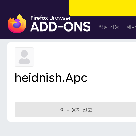
F
i
확장 기능
테
r
e
f
o
x
브
heidnish.Apc
라
우
저
부
가
이 사용자 신고
기
능