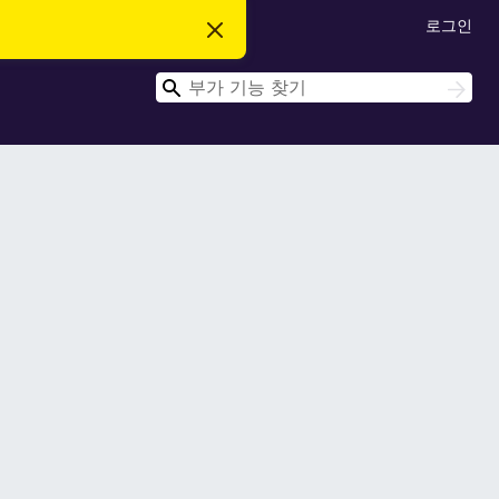
로그인
이
알
림
검
닫
검
기
색
색