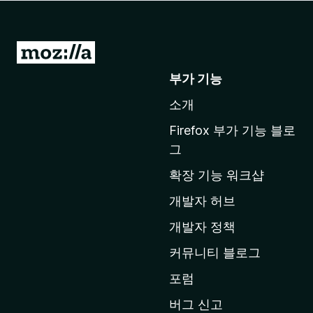
M
o
부가 기능
z
소개
i
l
Firefox 부가 기능 블로
l
그
a
확장 기능 워크샵
홈
페
개발자 허브
이
개발자 정책
지
커뮤니티 블로그
로
이
포럼
동
버그 신고