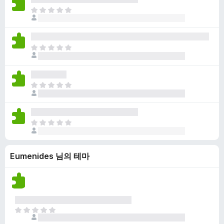
점
니
아
이
다
직
없
평
습
점
니
아
이
다
직
없
평
습
점
니
아
이
다
직
없
평
습
점
니
아
이
다
직
없
평
습
Eumenides 님의 테마
점
니
이
다
없
습
니
다
아
직