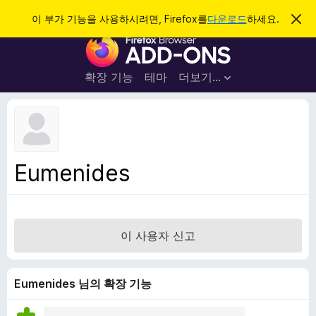
검
로그인
이 부가 기능을 사용하시려면, Firefox를
다운로드
하세요.
이
알
색
F
림
닫
i
기
r
확장 기능
테마
더보기…
e
f
o
x
브
Eumenides
라
우
저
부
이 사용자 신고
가
기
능
Eumenides 님의 확장 기능