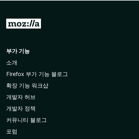
점
이
없
습
M
니
o
다
z
i
부가 기능
l
소개
l
a
Firefox 부가 기능 블로그
홈
확장 기능 워크샵
페
개발자 허브
이
지
개발자 정책
로
커뮤니티 블로그
이
동
포럼