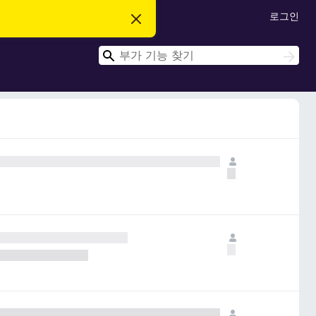
로그인
이
알
림
검
닫
검
기
색
색