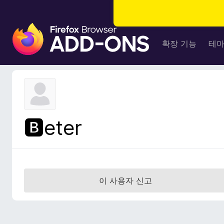
F
i
확장 기능
테
r
e
f
o
x
브
🅱eter
라
우
저
부
가
이 사용자 신고
기
능