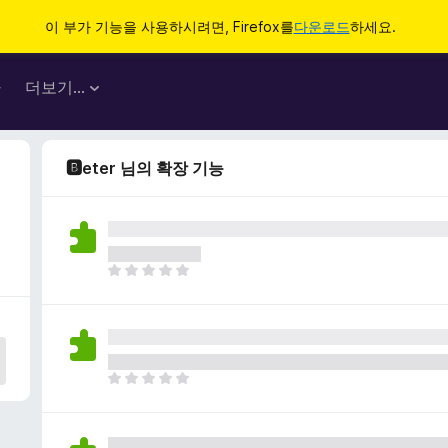
이 부가 기능을 사용하시려면, Firefox를
다운로드
하세요.
마
더보기…
🅱eter 님의 확장 기능
아
직
평
점
이
없
아
습
직
니
평
다
점