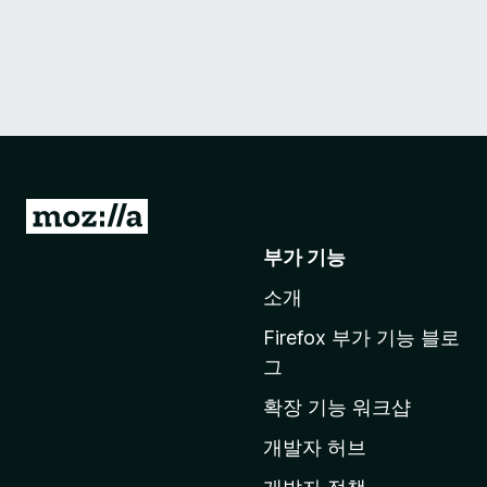
M
o
부가 기능
z
소개
i
l
Firefox 부가 기능 블로
l
그
a
확장 기능 워크샵
홈
페
개발자 허브
이