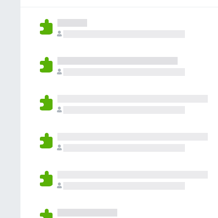
없
습
니
다