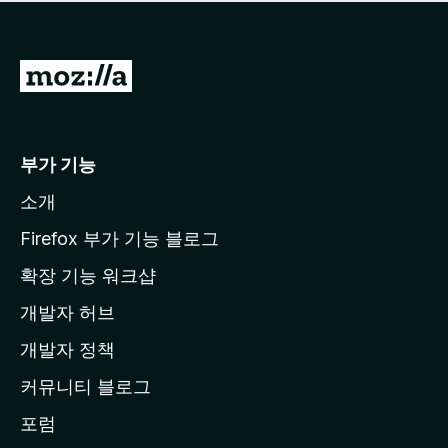
점
이
없
습
M
니
o
다
z
i
부가 기능
l
소개
l
a
Firefox 부가 기능 블로그
홈
확장 기능 워크샵
페
개발자 허브
이
지
개발자 정책
로
커뮤니티 블로그
이
동
포럼