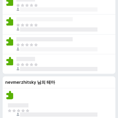
점
니
아
이
다
직
없
평
습
점
니
아
이
다
직
없
평
습
점
니
아
이
다
직
없
평
습
점
니
아
이
다
직
없
평
습
nevmerzhitsky 님의 테마
점
니
이
다
없
습
니
다
아
직