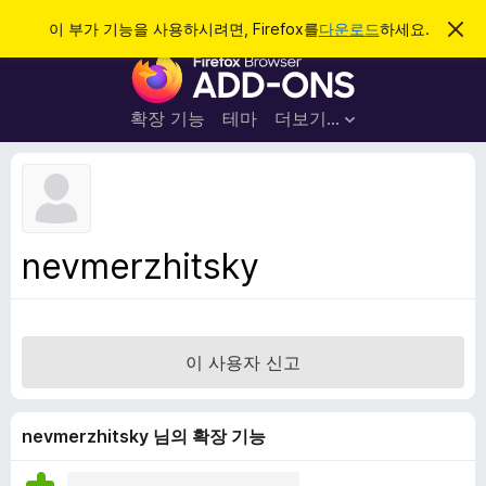
검
로그인
이 부가 기능을 사용하시려면, Firefox를
다운로드
하세요.
이
알
색
F
림
닫
i
기
r
확장 기능
테마
더보기…
e
f
o
x
브
nevmerzhitsky
라
우
저
부
이 사용자 신고
가
기
능
nevmerzhitsky 님의 확장 기능