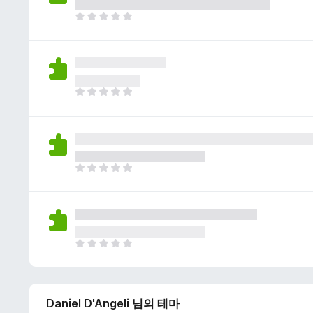
이
없
아
습
직
니
평
다
점
이
없
아
습
직
니
평
다
점
이
없
아
습
직
니
평
다
점
이
없
아
습
직
니
평
다
점
Daniel D'Angeli 님의 테마
이