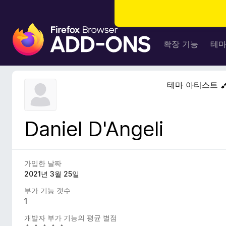
F
i
확장 기능
테
r
e
f
테마 아티스트
o
x
브
Daniel D'Angeli
라
우
저
부
가입한 날짜
가
2021년 3월 25일
기
부가 기능 갯수
능
1
개발자 부가 기능의 평균 별점