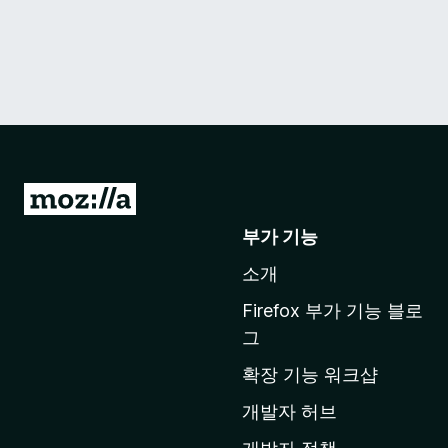
M
o
부가 기능
z
소개
i
l
Firefox 부가 기능 블로
l
그
a
확장 기능 워크샵
홈
페
개발자 허브
이