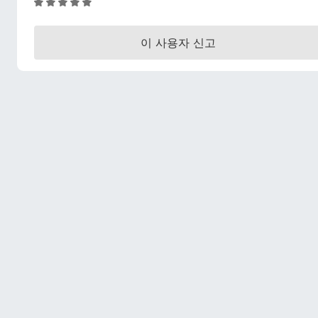
5
점
만
이 사용자 신고
점
에
5
점