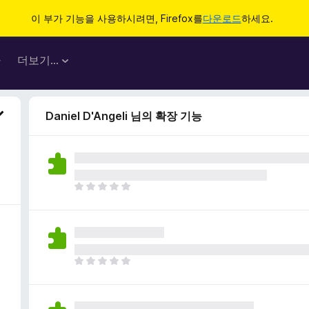
이 부가 기능을 사용하시려면, Firefox를
다운로드
하세요.
마
더보기…
Daniel D'Angeli 님의 확장 기능
아
직
평
점
이
없
아
습
직
니
평
다
점