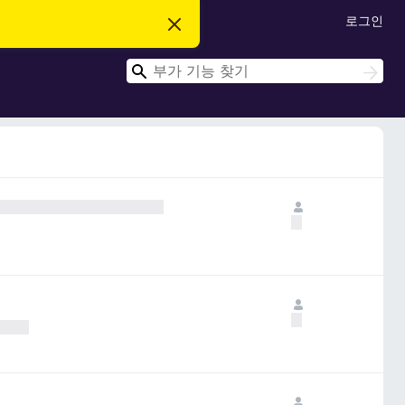
로그인
이
알
림
검
닫
검
기
색
색